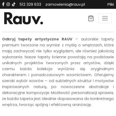
512 329 633
zamowienia@rauv.pl
Pliki
Tapety premium RAUV n
Odkryj tapety artystyczne RAUV
– autorskie tapety
premium tworzone na wymiar z myślą o wnętrzach, które
mają zachwycać nie tylko wyglądem, ale również jakością
wykonania. Nasze tapety ścienne powstają na podstawie
unikalnych projektów tworzonych przez artystów, dzięki
czemu każda kolekcja wyróżnia się oryginalnym
charakterem i ponadczasowym wzornictwem. Oferujemy
szeroki wybór wzorów – od subtelnych struktur i motywów
inspirowanych naturą, po nowoczesne abstrakcje i
dekoracyjne kompozycje. Możliwość personalizacji sprawia,
że każda tapeta jest idealnie dopasowana do konkretnego
wnętrza, tworząc spójną i efektowną aranżację.