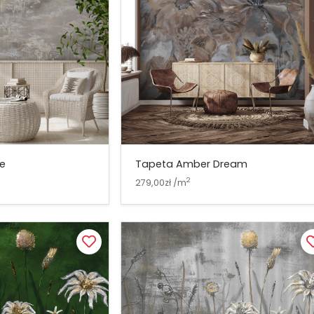
ve
Tapeta Amber Dream
2
279,00zł /m