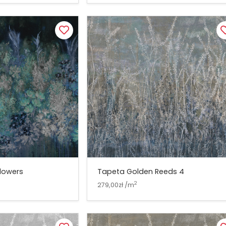
lowers
Tapeta Golden Reeds 4
2
279,00zł /m