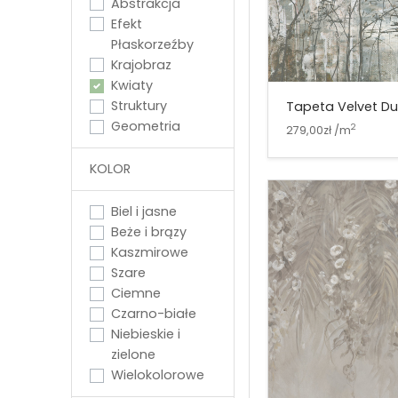
Abstrakcja
Efekt
Płaskorzeźby
Krajobraz
Kwiaty
Struktury
Tapeta Velvet Du
Geometria
2
279,00zł /m
KOLOR
Biel i jasne
Beże i brązy
Kaszmirowe
Szare
Ciemne
Czarno-białe
Niebieskie i
zielone
Wielokolorowe