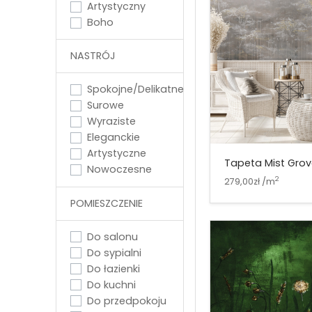
Artystyczny
Boho
NASTRÓJ
Spokojne/Delikatne
Surowe
Wyraziste
Eleganckie
Artystyczne
Tapeta Mist Gro
Nowoczesne
2
279,00zł /m
POMIESZCZENIE
Do salonu
Do sypialni
Do łazienki
Do kuchni
Do przedpokoju