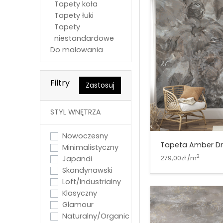
Tapety koła
Tapety łuki
Tapety
niestandardowe
Do malowania
Filtry
Zastosuj
STYL WNĘTRZA
Nowoczesny
Tapeta Amber D
Minimalistyczny
2
279,00zł /m
Japandi
Skandynawski
Loft/Industrialny
Klasyczny
Glamour
Naturalny/Organic