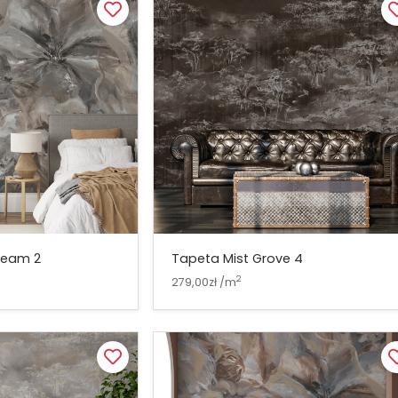
ream 2
Tapeta Mist Grove 4
2
279,00zł /m