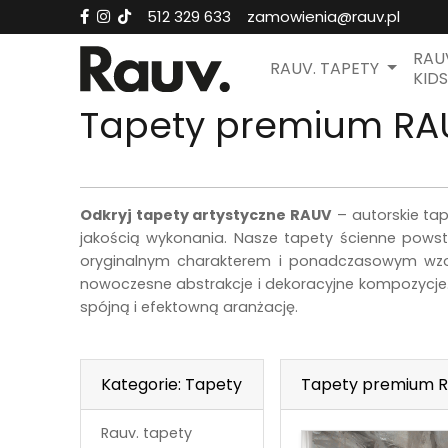
512 329 633
zamowienia@rauv.pl
RAU
RAUV. TAPETY
KIDS
Tapety premium RA
Odkryj tapety artystyczne RAUV
– autorskie ta
jakością wykonania. Nasze tapety ścienne powst
oryginalnym charakterem i ponadczasowym wzor
nowoczesne abstrakcje i dekoracyjne kompozycje.
spójną i efektowną aranżację.
Kategorie: Tapety
Tapety premium R
Rauv. tapety