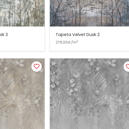
sk 3
Tapeta Velvet Dusk 2
2
279,00zł /m