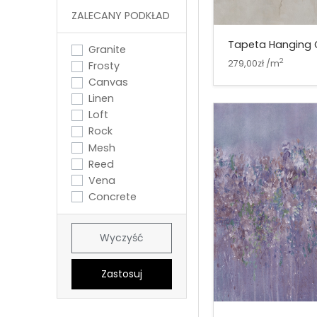
ZALECANY PODKŁAD
Tapeta Hanging 
Granite
2
279,00zł /m
Frosty
Canvas
Linen
Loft
Rock
Mesh
Reed
Vena
Concrete
Wyczyść
Zastosuj