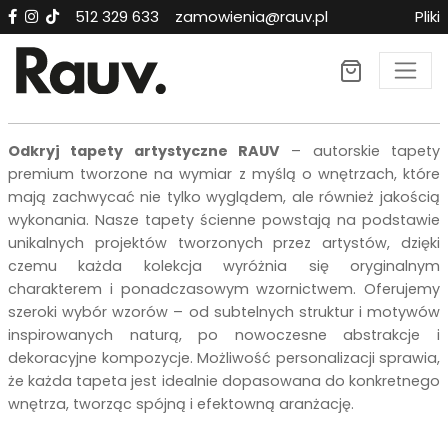
512 329 633
zamowienia@rauv.pl
Pliki
Tapety premium RAUV n
Odkryj tapety artystyczne RAUV
– autorskie tapety
premium tworzone na wymiar z myślą o wnętrzach, które
mają zachwycać nie tylko wyglądem, ale również jakością
wykonania. Nasze tapety ścienne powstają na podstawie
unikalnych projektów tworzonych przez artystów, dzięki
czemu każda kolekcja wyróżnia się oryginalnym
charakterem i ponadczasowym wzornictwem. Oferujemy
szeroki wybór wzorów – od subtelnych struktur i motywów
inspirowanych naturą, po nowoczesne abstrakcje i
dekoracyjne kompozycje. Możliwość personalizacji sprawia,
że każda tapeta jest idealnie dopasowana do konkretnego
wnętrza, tworząc spójną i efektowną aranżację.