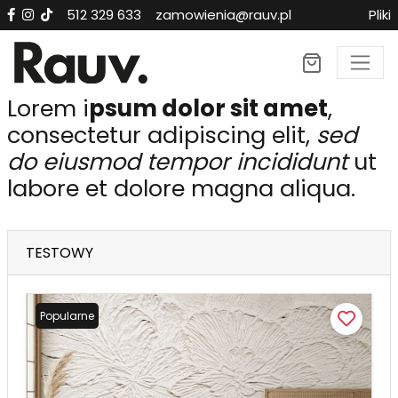
512 329 633
zamowienia@rauv.pl
Pliki
Lorem i
psum dolor sit amet
,
consectetur adipiscing elit,
sed
do eiusmod tempor incididunt
ut
labore et dolore magna aliqua.
TESTOWY
Popularne