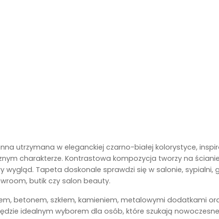
na utrzymana w eleganckiej czarno-białej kolorystyce, inspi
znym charakterze. Kontrastowa kompozycja tworzy na ścianie e
y wygląd. Tapeta doskonale sprawdzi się w salonie, sypialni
owroom, butik czy salon beauty.
nem, betonem, szkłem, kamieniem, metalowymi dodatkami ora
będzie idealnym wyborem dla osób, które szukają nowoczesnej 