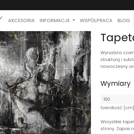
V.
AKCESORIA
INFORMACJE
WSPÓŁPRACA
BLOG
Tapet
Wyrazista czar
strukturą i sub
nowoczesny ora
Wymiary
Szerokość [cm
Wszystkie tape
strony. Zapas n