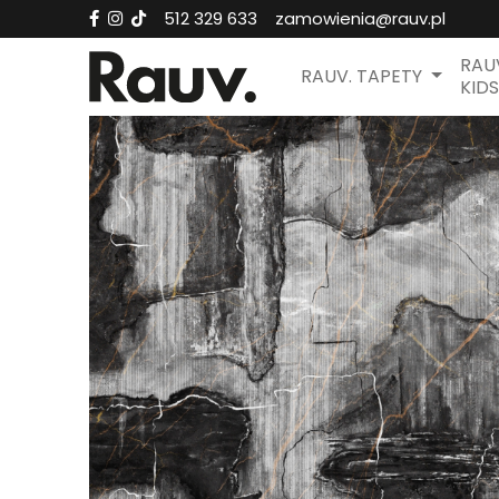
512 329 633
zamowienia@rauv.pl
RAU
RAUV. TAPETY
KIDS