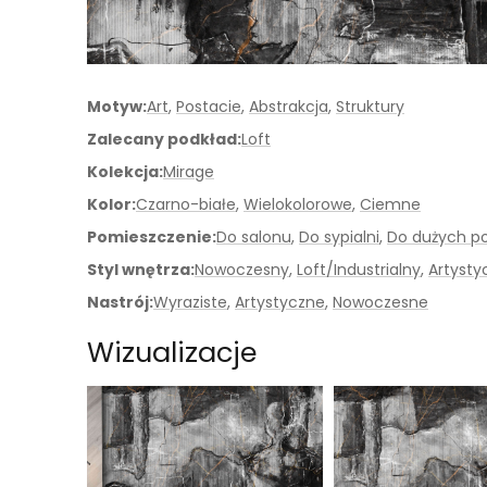
Motyw:
Art
,
Postacie
,
Abstrakcja
,
Struktury
Zalecany podkład:
Loft
Kolekcja:
Mirage
Kolor:
Czarno-białe
,
Wielokolorowe
,
Ciemne
Pomieszczenie:
Do salonu
,
Do sypialni
,
Do dużych p
Styl wnętrza:
Nowoczesny
,
Loft/Industrialny
,
Artysty
Nastrój:
Wyraziste
,
Artystyczne
,
Nowoczesne
Wizualizacje