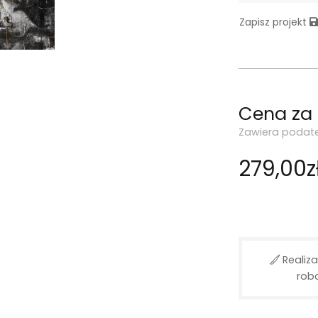
Zapisz projekt
Cena za
Zawiera podat
279,00z
Realiza
rob