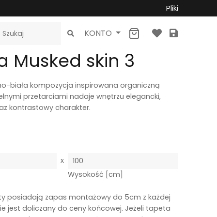
Pliki
×
KONTO
a Musked skin 3
no-biała kompozycja inspirowana organiczną
telnymi przetarciami nadaje wnętrzu elegancki,
z kontrastowy charakter.
x
]
Wysokość [cm]
ty posiadają zapas montażowy do 5cm z każdej
ie jest doliczany do ceny końcowej. Jeżeli tapeta