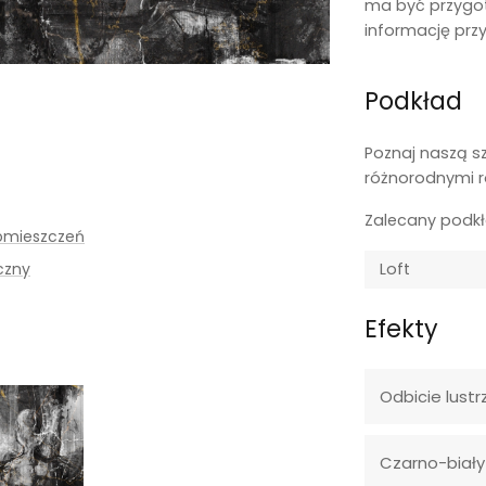
ma być przygo
informację prz
Podkład
Poznaj naszą s
różnorodnymi r
Zalecany podk
omieszczeń
czny
Efekty
Odbicie lustr
Czarno-biały