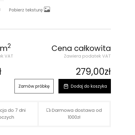
Pobierz teksturę
2
 m
Cena całkowita
ek VAT
Zawiera podatek VAT
ł
279,00zł
Zamów próbkę
Dodaj do koszyka
cja do 7 dni
Darmowa dostawa od
oczych
1000zł