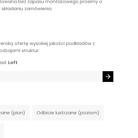
towana bez zapasu montażowego prosimy o
y składaniu zamówienia.
zeroką ofertę wysokiej jakości podkładów z
odzajami struktur.
ład:
Loft
zane (pion)
Odbicie lustrzane (poziom)