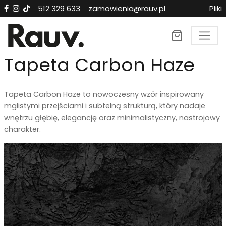
512 329 633
zamowienia@rauv.pl
Pliki
×
Tapeta Carbon Haze
Tapeta
Carbon Haze
to nowoczesny wzór inspirowany
mglistymi przejściami i subtelną strukturą, który nadaje
wnętrzu głębię, elegancję oraz minimalistyczny, nastrojowy
charakter.