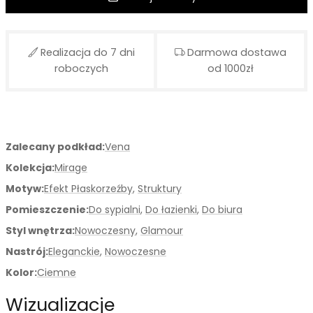
Realizacja do 7 dni
Darmowa dostawa
roboczych
od 1000zł
Zalecany podkład:
Vena
Kolekcja:
Mirage
Motyw:
Efekt Płaskorzeźby
,
Struktury
Pomieszczenie:
Do sypialni
,
Do łazienki
,
Do biura
Styl wnętrza:
Nowoczesny
,
Glamour
Nastrój:
Eleganckie
,
Nowoczesne
Kolor:
Ciemne
Wizualizacje