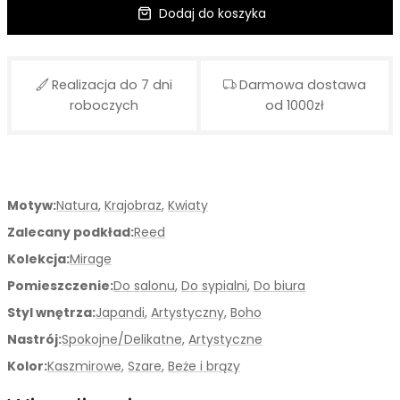
Dodaj do koszyka
Realizacja do 7 dni
Darmowa dostawa
roboczych
od 1000zł
Motyw:
Natura
,
Krajobraz
,
Kwiaty
Zalecany podkład:
Reed
Kolekcja:
Mirage
Pomieszczenie:
Do salonu
,
Do sypialni
,
Do biura
Styl wnętrza:
Japandi
,
Artystyczny
,
Boho
Nastrój:
Spokojne/Delikatne
,
Artystyczne
Kolor:
Kaszmirowe
,
Szare
,
Beże i brązy