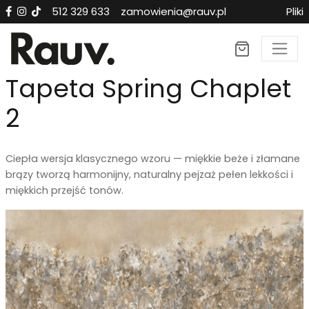
512 329 633
zamowienia@rauv.pl
Pliki
×
Tapeta Spring Chaplet
2
Ciepła wersja klasycznego wzoru — miękkie beże i złamane
brązy tworzą harmonijny, naturalny pejzaż pełen lekkości i
miękkich przejść tonów.